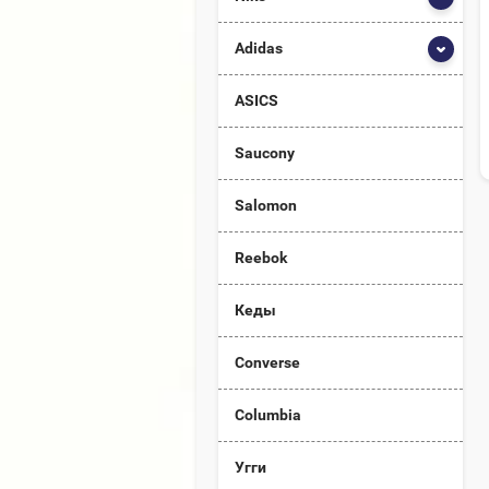
Adidas
ASICS
Saucony
Salomon
Reebok
Кеды
Converse
Columbia
Угги