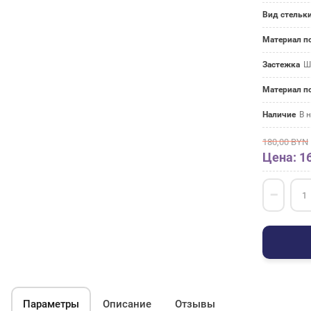
Вид стельк
Материал п
Застежка
Ш
Материал 
Наличие
В 
180,00
BYN
Цена: 1
−
Параметры
Описание
Отзывы