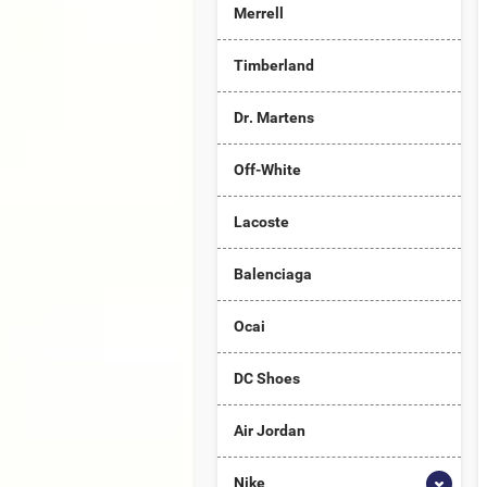
Merrell
Timberland
Dr. Martens
Off-White
Lacoste
Balenciaga
Ocai
DC Shoes
Air Jordan
Nike