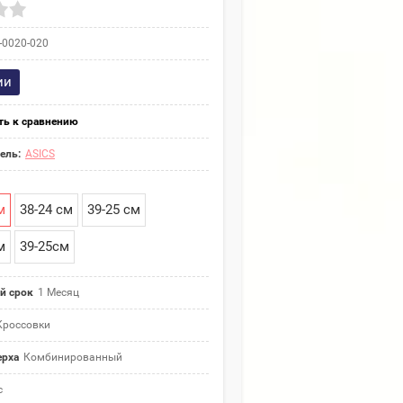
-0020-020
ии
ть к сравнению
ель:
ASICS
м
38-24 см
39-25 см
м
39-25см
й срок
1 Месяц
Кроссовки
ерха
Комбинированный
с