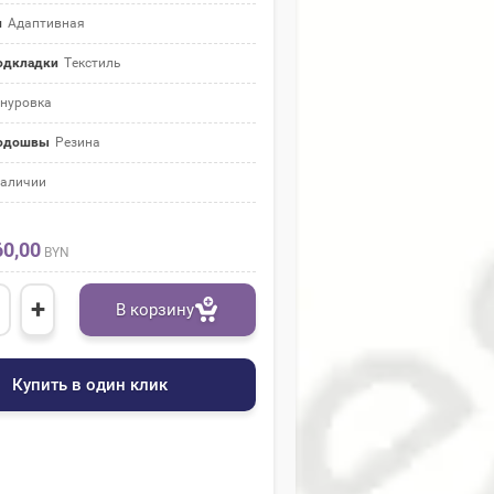
и
Адаптивная
одкладки
Текстиль
нуровка
подошвы
Резина
наличии
60,00
BYN
+
В корзину
Купить в один клик