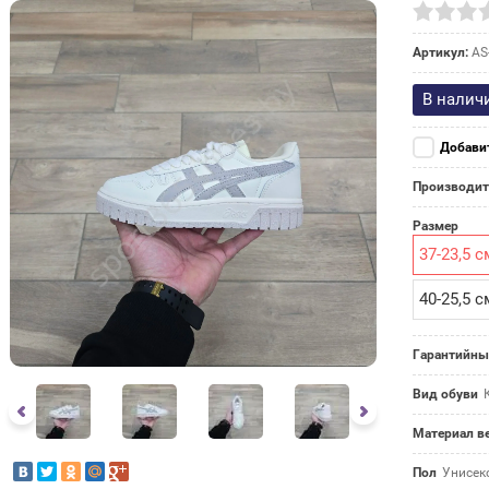
Артикул:
AS
В налич
Добави
Производит
Размер
37-23,5 с
40-25,5 с
Гарантийны
Вид обуви
Материал в
Пол
Унисек