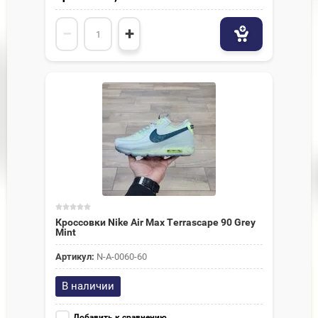
−
+
Кроссовки Nike Air Max Terrascape 90 Grey
Mint
Артикул:
N-A-0060-60
В наличии
Добавить к сравнению